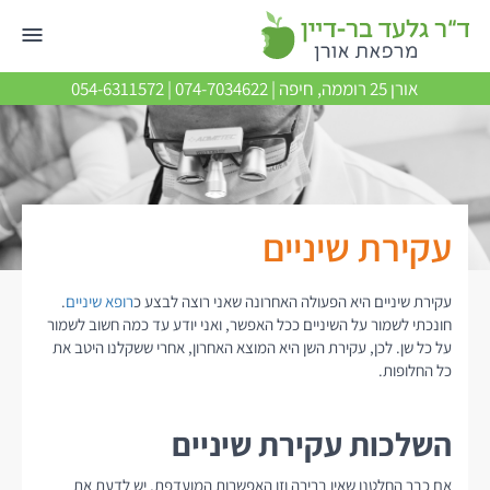
אורן 25 רוממה, חיפה |
074-7034622
|
054-6311572
עקירת שיניים
עקירת שיניים היא הפעולה האחרונה שאני רוצה לבצע כ
רופא שיניים
.
חונכתי לשמור על השיניים ככל האפשר, ואני יודע עד כמה חשוב לשמור
על כל שן. לכן, עקירת השן היא המוצא האחרון, אחרי ששקלנו היטב את
כל החלופות.
השלכות עקירת שיניים
אם כבר החלטנו שאין ברירה וזו האפשרות המועדפת, יש לדעת את