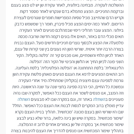
ההשלכות לעקירה. מבחינה ביולוגית, לאחר עקירת שן יש לנו פצע בעצם
וברקמת החניכיים. הפצע מתמלא בדם שנקרש לאחר מספר דקות
וקריש הדם שהתייצב מכיל טסיות המפרישות חומרים שגורמים לעצירת
הדימום. לאחר כמה ימים הפצע מכיל פיברין, חומר רך שמשמש כדבק
ביולוגי. הפצע עובר תהליכי ריפוי שבמהלכם מגיעים לאתר העקירה
תאים מכלי הדם באזור, תאים אלו בונים רקמה חדשה שרובה מכסה
מלמעלה את הפצע ולבסוף נוצרים חניכיים חדשים מעל. העצם נבנית
בצורה הרבה יותר איטית. שורשי השן היו נעוצים בין שני קירות של עצם,
האחד לכיוון הלחי והשפתיים, ואנו מכנים קיר זה ‘פלטה בוקלית’. הקיר
השני פונה לכיוון החיך או הלשון והכינוי של הקיר הזה ‘הפלטה
הלינגואלית’ בלסת התחתונה או ‘הפלטה הפלטינלית’ בלסת העליונה.
רוב התאים המגיעים לרפא את העצם מגיעים מאותן פלטות עקירת השן
גורמת לספיגת עצם חיצונית (בוקלית) שמתחילה מיד אחרי העקירה
ונמשכת כל החיים, הכי הרבה ספיגה בחצי שנה עד שנה הראשונה. היות
וזה המצב, אנו מנסים לשמר את העצם ככל האפשר, למקרה שבו נהיה
מעוניינים ב
השתלה
באתר זה, וגם במקרה שבו לא מבצעים
השתלה
עדיין מומלץ ברוב המקרים לנסות לבנות את העצם ככל האפשר. החלל
שבו היו שורשי השן בעצם מכונה ‘מכתשית’. תהליך בניית העצם נקרא
‘שימור מכתשית’. במקרה שיש שן בינה כלואה, ברור שלא נציע לבצע
שימור מכתשית אך במקרה של שן באזורים אחרים לרוב זו ההמלצה.
בתהליך שימור המכתשית אנו מנסים להדריך את העצם להיבנות בצורה