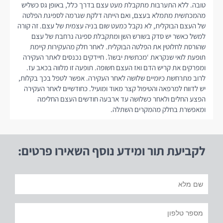
טובה. ללא התערבות מתקבלת מעט עצם בדרך כלל, באופן גס כשליש
מהמכתשית מתמלא בעצם, ואם הייתה דלקת שגרמה לספיגת הפלטה
של העצם הבוקלית, לא נקבל כמעט שום בניה עצמית של עצם. זה קורה
למשל כאשר יש סדק בשורש השן ומתקבלת ספיגה נרחבת של עצם
שהורסת לחלוטין את הפלטה הבוקלית. לאחר חלק מהעקירות קיימת
תופעת לואי שנקראת ‘מכתשית יבשה’. חיידקים נכנסים לאתר העקירה
ומפרקים את קריש הדם ואז העצם חשופה. תופעה זו מלווה בכאב עז.
לרוב מתרחשת כיומיים שלושה לאחר העקירה. אפשר לטפל בכך בקלות,
יש לדווח למרפאה והטיפול קצר מאוד ומועיל. כחודשיים לאחר העקירה
הפצע החלים ולאחר כשלושה עד ארבעה חודשים העצם החלימה
ומאפשרת בחלק מהמקרים השתלה.
לקביעת תור ומידע נוסף השאירו פרטים: